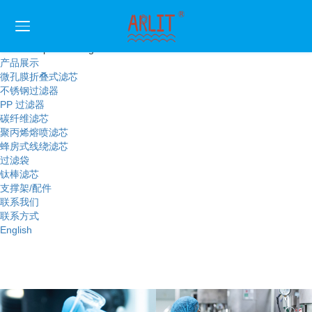
首页
公司简介
企业简介
rsNewsTop = Nothing %>
产品展示
微孔膜折叠式滤芯
不锈钢过滤器
PP 过滤器
碳纤维滤芯
聚丙烯熔喷滤芯
蜂房式线绕滤芯
过滤袋
钛棒滤芯
支撑架/配件
联系我们
联系方式
English